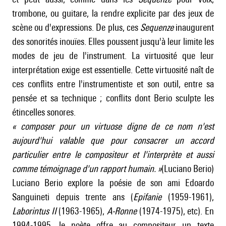
trombone, ou guitare, la rendre explicite par des jeux de
scène ou d'expressions. De plus, ces
Sequenze
inaugurent
des sonorités inouïes. Elles poussent jusqu'à leur limite les
modes de jeu de l'instrument. La virtuosité que leur
interprétation exige est essentielle. Cette virtuosité naît de
ces conflits entre l'instrumentiste et son outil, entre sa
pensée et sa technique ; conflits dont Berio sculpte les
étincelles sonores.
«
composer pour un virtuose digne de ce nom n'est
aujourd'hui valable que pour consacrer un accord
particulier entre le compositeur et l'interprète et aussi
comme témoignage d'un rapport humain.
»
(Luciano Berio)
Luciano Berio explore la poésie de son ami Edoardo
Sanguineti depuis trente ans (
Epifanie
(1959-1961),
Laborintus II
(1963-1965),
A-Ronne
(1974-1975), etc). En
1994-1995, le poète offre au compositeur un texte