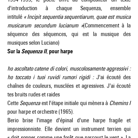
d'introduction à chaque Sequenza, ensemble
intitulé
«
Incipit sequentia sequentiarum, quae est musica
musicarum secundum lucianum
»
(Commencement à la
séquence des séquences, qui est la musique des
musiques selon Luciano)
Sur la
Sequenza II
,
pour harpe
ho ascoltato catene di colori, muscolosamente aggressivi :
ho toccato i tuoi ruvidi rumori rigidi :
J'ai écouté des
chaînes de couleurs, musclées et agressives. J'ai écouté
tes bruits rudes et raides
Cette
Sequenza
est l'étape initiale qui mènera à
Chemins I
pour harpe et orchestre (1965).
Berio brise l'image d'épinal d'une harpe fragile et
impressionniste. Elle devient un instrument terrien qui
« doit sonner comme une forêt que parcourt le vent ». La