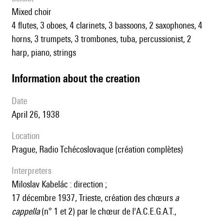
mixed choir
4 flutes, 3 oboes, 4 clarinets, 3 bassoons, 2 saxophones, 4
horns, 3 trumpets, 3 trombones, tuba, percussionist, 2
harp, piano, strings
information about the creation
date
April 26, 1938
location
Prague, Radio Tchécoslovaque (création complètes)
interpreters
Miloslav Kabelác : direction ;
17 décembre 1937, Trieste, création des chœurs
a
cappella
(n° 1 et 2) par le chœur de l'A.C.E.G.A.T.,