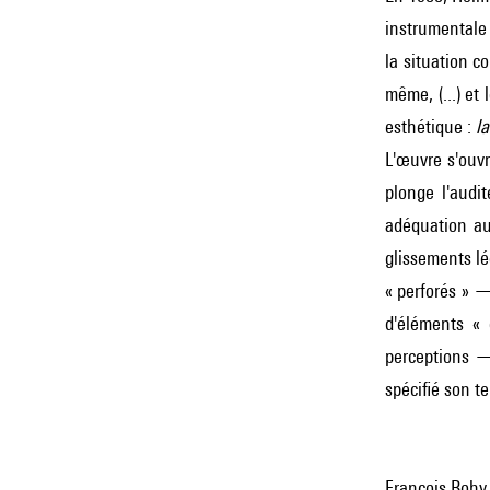
instrumentale 
la situation c
même, (...) et
esthétique :
l
L'œuvre s'ouvr
plonge l'audi
adéquation au 
glissements lé
« perforés » —
d'éléments « 
perceptions — 
spécifié son t
François Bohy