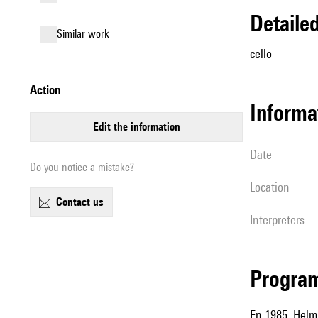
detail
similar work
cello
action
informa
edit the information
date
Do you notice a mistake?
location
contact us
interpreters
Progra
En 1985, Helm