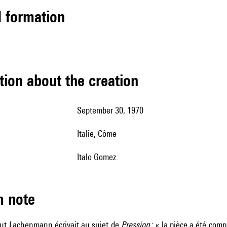
ed formation
tion about the creation
September 30, 1970
Italie, Côme
Italo Gomez.
m note
ut Lachenmann écrivait au sujet de
Pression
: « la pièce a été com