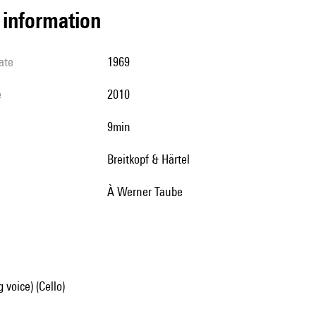
l information
ate
1969
e
2010
9min
Breitkopf & Härtel
à Werner Taube
 voice) (Cello)