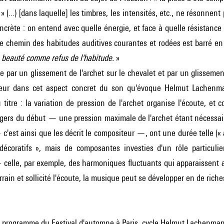
» (...) [dans laquelle] les timbres, les intensités, etc., ne résonnen
oncrète : on entend avec quelle énergie, et face à quelle résistance
 le chemin des habitudes auditives courantes et rodées est barré e
a beauté comme refus de l'habitude.
»
e par un glissement de l'archet sur le chevalet et par un glissemen
teur dans cet aspect concret du son qu'évoque Helmut Lachenm
titre : la variation de pression de l'archet organise l'écoute, et 
gers du début — une pression maximale de l'archet étant nécessair
 c'est ainsi que les décrit le compositeur —, ont une durée telle (« 
décoratifs », mais de composantes investies d'un rôle particulier
celle, par exemple, des harmoniques fluctuants qui apparaissent a
errain et sollicité l'écoute, la musique peut se développer en de r
, programme du Festival d'automne à Paris, cycle Helmut Lachenma