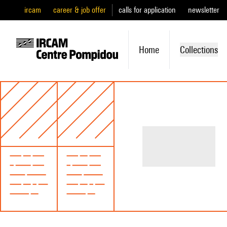
ircam
career & job offer
calls for application
newsletter
Home
Collections