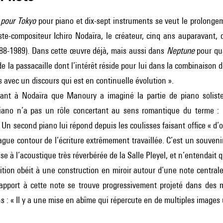
 pour Tokyo
pour piano et dix-sept instruments se veut le prolonge
ste-compositeur Ichiro Nodaïra, le créateur, cinq ans auparavant,
988-1989). Dans cette œuvre déjà, mais aussi dans
Neptune
pour qua
e la passacaille dont l’intérêt réside pour lui dans la combinaison 
s avec un discours qui est en continuelle évolution ».
ant à Nodaïra que Manoury a imaginé la partie de piano soliste
piano n’a pas un rôle concertant au sens romantique du terme : l
. Un second piano lui répond depuis les coulisses faisant office « d’
gue contour de l’écriture extrêmement travaillée. C’est un souven
se à l’acoustique très réverbérée de la Salle Pleyel, et n’entendait q
rtition obéit à une construction en miroir autour d’une note centrale
rapport à cette note se trouve progressivement projeté dans des 
s : « Il y a une mise en abîme qui répercute en de multiples images 