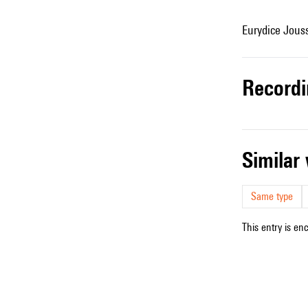
Eurydice Jous
record
simila
Same type
This entry is en