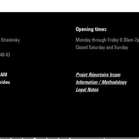
opening times
r-Stravinsky
Monday through Friday 9:30am-7
Closed Saturday and Sunday
 48 43
RCAM
Projet Répertoire Ircam
pidou
Information / Methodology
Legal Notes