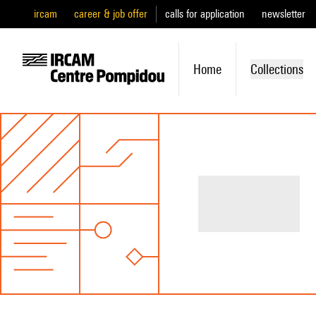
ircam
career & job offer
calls for application
newsletter
Home
Collections