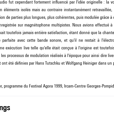
udio fut cependant fortement influencé par l'idée originelle : la 
 éléments isolés mais au contraire instantanément retravaillée, p
ion de parties plus longues, plus cohérentes, puis modulée grâce à 
enregistrée sur magnétophone multipistes. Nous avions effectué à 
ait toutefois jamais entière satisfaction, étant donné que la chante
 parfaite avec cette bande sonore, et qu'il ne restait à l'élec
une exécution live telle qu'elle était conçue à l'origine est toute
 les processus de modulation réalisés à l'époque pour ainsi dire live
t ont été définies par Hans Tutschku et Wolfgang Heiniger dans un
r, programme du Festival Agora 1999, Ircam-Centre Georges-Pompid
ings