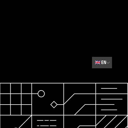
🇬🇧
EN