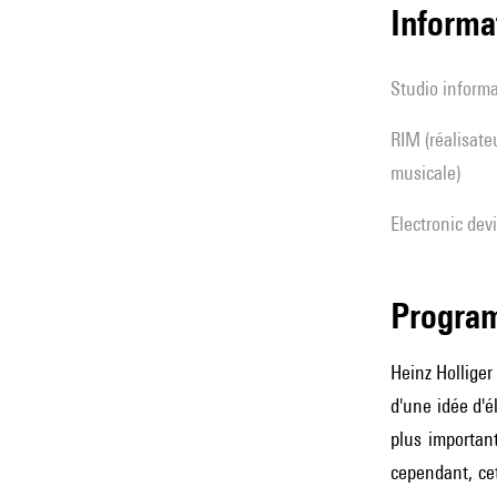
Informa
Studio inform
RIM (réalisateur(s) en informatique
musicale)
Electronic dev
Progra
Heinz Holliger
d'une idée d'
plus importan
cependant, cet