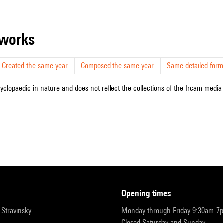
r works
Created the same year
Composed the same year
Same detailed form
cyclopaedic in nature and does not reflect the collections of the Ircam media l
opening times
r-Stravinsky
Monday through Friday 9:30am-7
Closed Saturday and Sunday