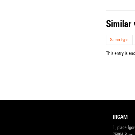
simila
Same type
This entry is en
IRCAM
1, place Igo
75004 Paris