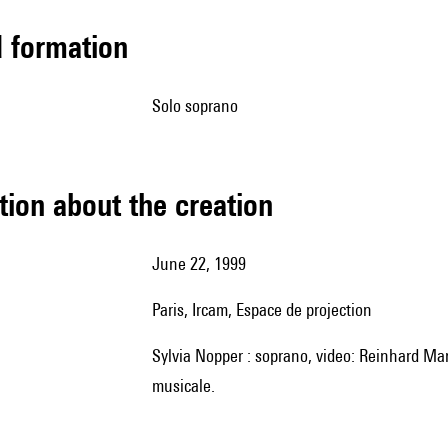
ed formation
solo soprano
tion about the creation
June 22, 1999
Paris, Ircam, Espace de projection
Sylvia Nopper : soprano, video: Reinhard Manz, Renatus Zürcher Thomas Kessler: régie sonore et direction
musicale.