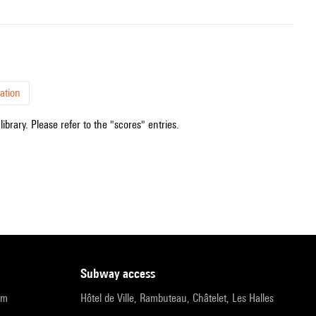
ation
ibrary. Please refer to the "scores" entries.
subway access
pm
Hôtel de Ville, Rambuteau, Châtelet, Les Halles