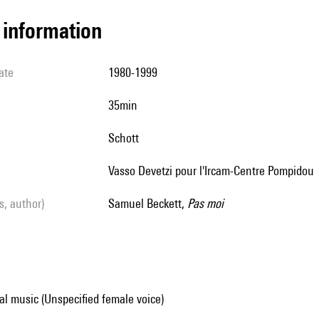
l information
ate
1980-1999
35min
Schott
Vasso Devetzi pour l'Ircam-Centre Pompidou
ls, author)
Samuel Beckett,
Pas moi
al music (Unspecified female voice)