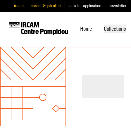
ircam
career & job offer
calls for application
newsletter
Home
Collections