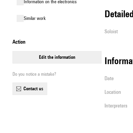
Information on the electronics
detail
similar work
Soloist
action
edit the information
informa
Do you notice a mistake?
date
contact us
location
interpreters