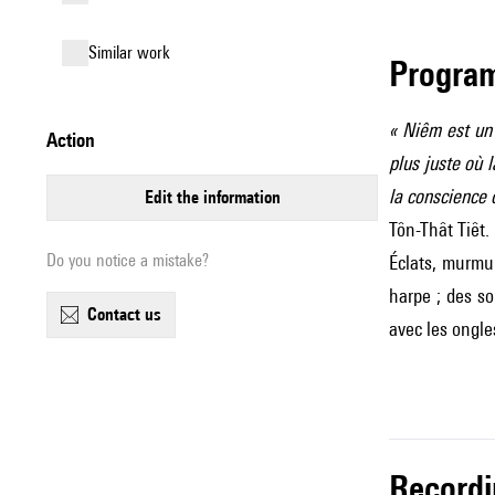
similar work
Progra
« Niêm est un 
action
plus juste où 
la conscience 
edit the information
Tôn-Thât Tiêt.
Do you notice a mistake?
Éclats, murmur
harpe ; des so
contact us
avec les ongle
record