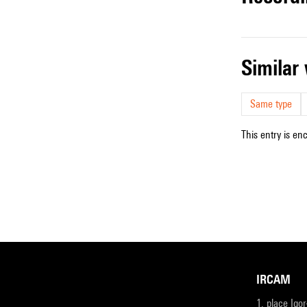
simila
Same type
This entry is en
IRCAM
1, place Igo