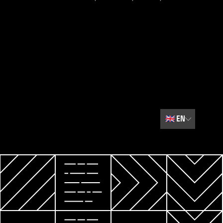
🇬🇧
EN