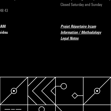
Closed Saturday and Sunday
 48 43
RCAM
Projet Répertoire Ircam
pidou
Information / Methodology
Legal Notes