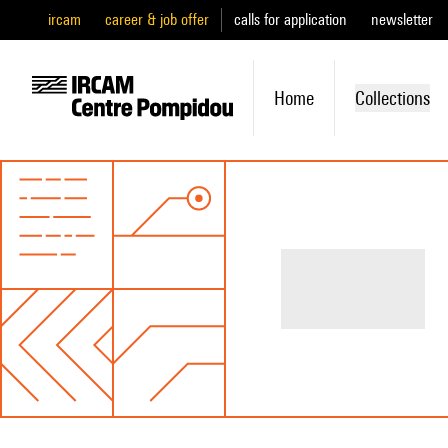
ircam
career & job offer
calls for application
newsletter
Home
Collections