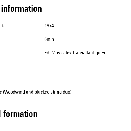
l information
ate
1974
6min
Ed. Musicales Transatlantiques
 (Woodwind and plucked string duo)
ed formation
p