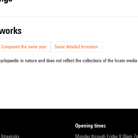
r works
Composed the same year
Same detailed formation
cyclopaedic in nature and does not reflect the collections of the Ircam media l
opening times
r-Stravinsky
Monday through Friday 9:30am-7