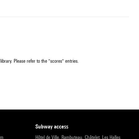
ibrary. Please refer to the "scores" entries.
subway access
pm
Hôtel de Ville, Rambuteau, Châtelet, Les Halles