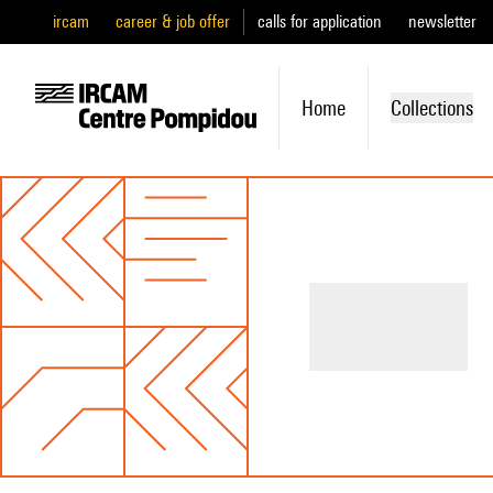
ircam
career & job offer
calls for application
newsletter
Home
Collections