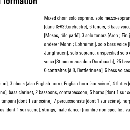
ed formation
mixed choir, solo soprano, solo mezzo-soprano, solo contralto, solo tenor, solo baritone, solo bass voice
[dans l&#39;orchestre], 6 tenors, 6 bass voi
[Moses, rôle parlé], 3 solo tenors [Aron ; Ei
anderer Mann ; Ephraimit ], solo bass voice [E
Jungfrauen], solo soprano, unspecified solo ch
voice [Stimmen aus dem Dornbusch], 25 bass vo
6 contraltos [à 8, Bettlerinnen], 6 bass voices
ène], 3 oboes (also English horn), English horn [sur scène], 4 flutes [d
ène], bass clarinet, 2 bassoons, contrabassoon, 5 horns [dont 1 sur s
2 timpani [dont 1 sur scène], 7 percussionists [dont 1 sur scène], har
nos [dont 1 sur scène], strings, male dancer [nombre non spécifié], v