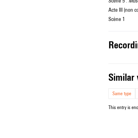
Scène 5 :
Mose
Acte III (non 
Scène 1
record
simila
Same type
This entry is en