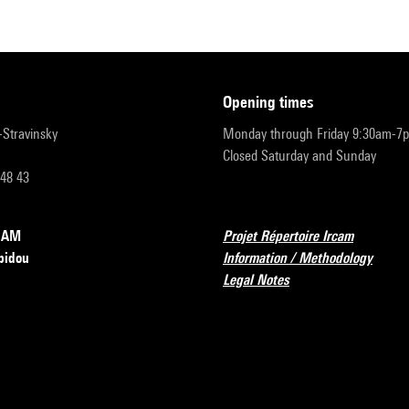
opening times
r-Stravinsky
Monday through Friday 9:30am-7
Closed Saturday and Sunday
 48 43
RCAM
Projet Répertoire Ircam
pidou
Information / Methodology
Legal Notes