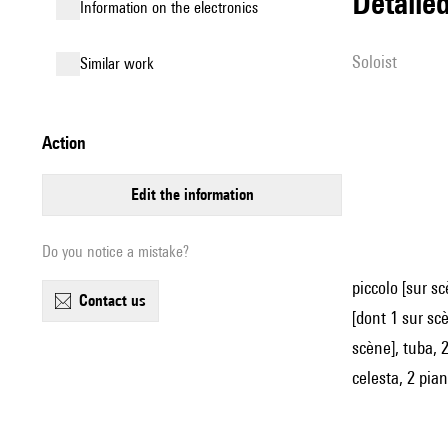
detail
Information on the electronics
Soloist
similar work
action
edit the information
Do you notice a mistake?
piccolo [sur sc
contact us
[dont 1 sur sc
scène], tuba, 
celesta, 2 pia