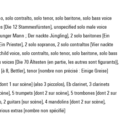
ces [Die 12 Stammesfürsten], unspecified solo male voice
n junger Mann ; Der nackte Jüngling], 2 solo baritones [Ein
in Priester], 2 solo sopranos, 2 solo contraltos [Vier nackte
ild voice, solo contralto, solo tenor, solo baritone, solo bass
ices [Die 70 Ältesten (en partie, les autres sont figurants)],
 [à 8, Bettler], tenor [nombre non précisé : Einige Greise]
ont 1 sur scène] (also 3 piccolos), Eb clarinet, 3 clarinets
cène], 5 trumpets [dont 2 sur scène], 5 trombones [dont 2 sur
p, 2 guitars [sur scène], 4 mandolins [dont 2 sur scène],
arious extras [nombre non spécifié]