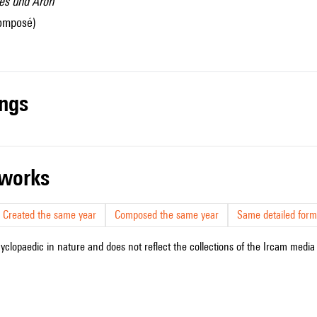
s und Aron
composé)
ings
r works
Created the same year
Composed the same year
Same detailed form
cyclopaedic in nature and does not reflect the collections of the Ircam media l