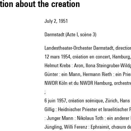
tion about the creation
July 2, 1951
Darmstadt (Acte I, scène 3)
Landestheater-Orchester Darmstadt, directi
12 mars 1954, création en concert, Hamburg
Helmut Krebs : Aron, Ilona Steingruber-Wild
Günter : ein Mann, Hermann Rieth : ein Pries
NWDR Köln et du NWDR Hamburg, orchestre
;
6 juin 1957, création scénique, Zürich, Hans
Gillig : Heidnischer Priester et Israelitisch
: Junger Mann : Nikolaus Toth : ein anderer
Jüngling, Willi Ferenz : Ephraimit, chœurs 