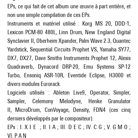
EPs, ce qui fait de cet album une œuvre à part entière, et
non une simple compilation de ces EPs.
Instruments et matériel utilisé : Korg MS 20, DDD-1,
Lexicon PCM-80 480L, Linn Drum, New England Digital
Synclavier II, Oberheim Xpander, Palm Wave 2.3, Quantec
Yardstick, Sequential Circuits Prophet VS, Yamaha SY77,
DX7, DX27, Dave Smiths Instruments Prophet 12, Alesis
Quadraverb, Dynacord DRP-20, Emu Systems SP-12
Turbo, Ensoniq ASR-10R, Eventide Eclipse, H3000 et
divers modules Eurorack.
Logiciels utilisés : Ableton Live9, Operator, Simpler,
Sampler, Celemony Melodyne, Henke Granulator
II, MicroDrum, ConVoyage, Density, FDN4 (ces cinq
derniers développés par le compositeur).
EPs : I.
X I E
; II.
I A
; III.
D E C
; IV.
C G
; V.
G M O
;
VI.
P A N