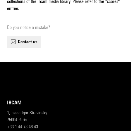
collections of the Ircam media library. Please refer to the "scores"
entries.
Do you notice a mistake?
contact us
IRCAM
1, place Igor-Stravinsky
75004 Paris
+33 1 44 78 48 43