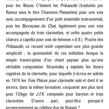
pour les
Noces
. C'étaient les
Pribaoutki
(traduites par
Ramuz sous le titre Chansons Plaisantes) pour une voix
avec accompagnement d'un petit ensemble instrumental,
puis les
Berceuses du Chat
, également pour une voix
accompagnée de trois clarinettes, et enfin quatre petits
chœurs a capella pour voix de femmes » (I.S.). Proche des
Pribaoutki
, ce recueil revêt cependant une plus grande
simplicité ; la spontanéité de ces mélodies évoque la
simple transcription d'un chant paysan plus qu'une
véritable composition. Stravinsky y exploite les divers
registres de la clarinette, pour laquelle il écrira en soliste
en 1919 les
Trois Pièces pour clarinette solo
et dont il se
servira, dans la même formation, cinquante ans plus tard
pour l'
Elegy for J.F.K.
composée pour baryton et trois
clarinettes. D'autre part, peut-être pensait-il
inconsciemment au célèbre duo de Rossini ?