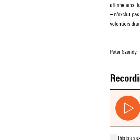
affirme ainsi 
– n'exclut pas
volontiers dra
Peter Szendy.
record
This is an e