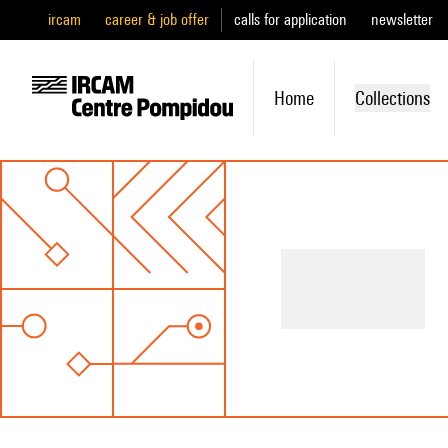
ircam
career & job offer
calls for application
newsletter
Home
Collections