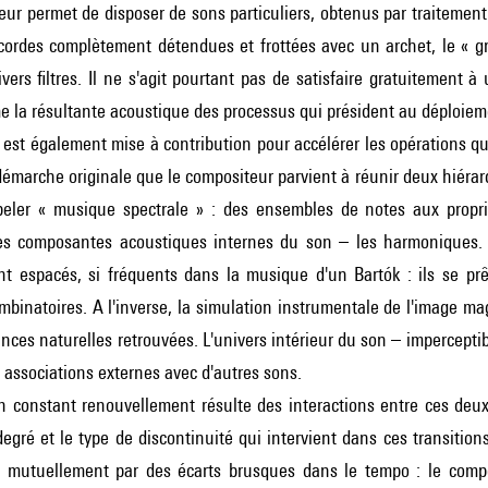
eur permet de disposer de sons particuliers, obtenus par traitement
 cordes complètement détendues et frottées avec un archet, le « g
ivers filtres. Il ne s'agit pourtant pas de satisfaire gratuitement 
la résultante acoustique des processus qui président au déploieme
 est également mise à contribution pour accélérer les opérations qu
émarche originale que le compositeur parvient à réunir deux hiérarchie
eler « musique spectrale » : des ensembles de notes aux propri
es composantes acoustiques internes du son – les harmoniques. 
t espacés, si fréquents dans la musique d'un Bartók : ils se prê
ombinatoires. A l'inverse, la simulation instrumentale de l'image m
nces naturelles retrouvées. L'univers intérieur du son – impercepti
s associations externes avec d'autres sons.
n constant renouvellement résulte des interactions entre ces deux
 degré et le type de discontinuité qui intervient dans ces transition
t mutuellement par des écarts brusques dans le tempo : le compo