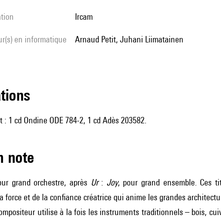
ation
Ircam
Arnaud Petit, Juhani Liimatainen
ations
t : 1 cd Ondine ODE 784-2, 1 cd Adès 203582.
m note
ur grand orchestre, après
Ur
:
Joy
, pour grand ensemble. Ces tit
a force et de la confiance créatrice qui anime les grandes architec
compositeur utilise à la fois les instruments traditionnels – bois, cu