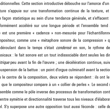
raditionnelles. Cette section introductive débouche sur l'amorce d'u
iture s'appuie sur une transformation continue de la texture, et 
e façon statistique au sein d'une tendance générale, et s'effacent a
iformément accéléré sur une longue période et l'ensemble tend à
est une première « cadence » non-mesurée pour l'échantillonneur
positeur, comme une « métaphore sonore de la compression » q
déroulant dans le temps s'était
condensé
en son, le rythme de
icaux : le fait sonore est un tout indissociable dont seules les d
trique
peu avant la fin de l'œuvre ; une décélération continue, sui
uspension de la battue : un point d'orgue culminatif avant la sectio
le centre de la composition, deux volets se répondent : ils ont l
e que le compositeur compare à un « collier de perles ». Le second s
 semble comme le pôle inverse des processus de transformation conti
 entre symétrie et directionnalité traverse tous les niveaux d'élabor
l. S'y superpose une autre opposition tout aussi féconde : celle 