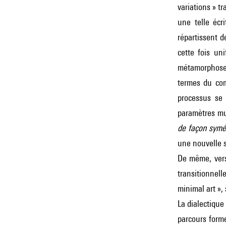
variations » t
une telle écr
répartissent d
cette fois un
métamorphose 
termes du com
processus se 
paramètres mus
de façon symé
une nouvelle s
De même, vers 
transitionnell
minimal art »,
La dialectique
parcours forme