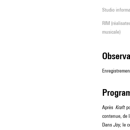
Studio inform
RIM (réalisateur(s) en informatique
musicale)
observ
Enregistremen
Progra
Après
Kraft
po
contenue, de l
Dans
Joy
, le 