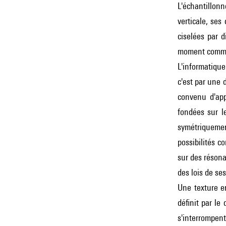
L'échantillonn
verticale, ses
ciselées par d
moment comme 
L'informatique
c'est par une d
convenu d'app
fondées sur l
symétriquemen
possibilités c
sur des résona
des lois de se
Une texture e
définit par le
s'interrompen