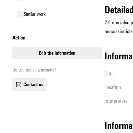
detail
similar work
2 flutes (also 
percussionists,
action
edit the information
informa
Do you notice a mistake?
date
contact us
location
interpreters
Informa