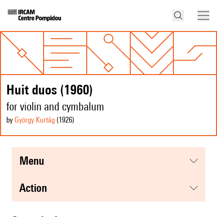
Huit duos (1960)
for violin and cymbalum
by
György Kurtág
(1926
)
menu
action