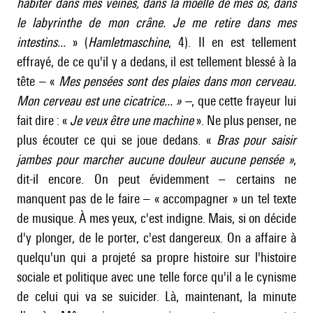
habiter dans mes veines, dans la moelle de mes os, dans
le labyrinthe de mon crâne. Je me retire
dans mes
intestins...
» (
Hamletmaschine
, 4). Il en est tellement
effrayé, de ce qu'il y a dedans, il est tellement blessé à la
tête – «
Mes pensées sont des plaies dans mon cerveau.
Mon cerveau est une cicatrice...
» –
, que cette frayeur lui
fait dire : «
Je veux être une machine
». Ne plus penser, ne
plus écouter ce qui se joue dedans. «
Bras pour saisir
jambes pour marcher aucune douleur aucune pensée »
,
dit-il encore. On peut évidemment – certains ne
manquent pas de le faire – « accompagner » un tel texte
de musique. À mes yeux, c'est indigne. Mais, si on décide
d'y plonger, de le porter, c'est dangereux. On a affaire à
quelqu'un qui a projeté sa propre histoire sur l'histoire
sociale et politique avec une telle force qu'il a le cynisme
de celui qui va se suicider. Là, maintenant, la minute