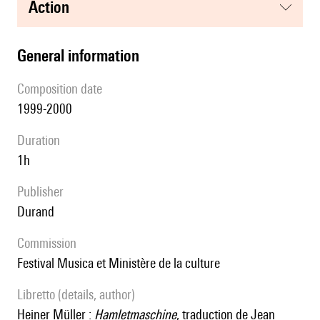
action
general information
composition date
1999-2000
duration
1h
publisher
Durand
Commission
Festival Musica et Ministère de la culture
Libretto (details, author)
Heiner Müller :
Hamletmaschine
, traduction de Jean