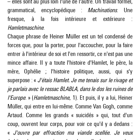
– elles sont au plus loin l'une de l'autre. Un travail formel,
grammatical, encyclopédique :
Machinations
. Une
fresque, à la fois intérieure et extérieure :
Hamletmaschine
.
Chaque phrase de Heiner Müller est un tel condensé de
forces que, pour la porter, pour l'accoucher, pour la faire
entrer à l'intérieur de soi et l'en ressortir, ce n'est pas une
mince affaire. Il y a toute l'histoire d'Hamlet, le père, la
mère, Ophélie ; l'histoire politique, aussi, qui s'y
superpose : «
J'étais Hamlet. Je me tenais sur le rivage et
je parlais avec le ressac BLABLA, dans le dos les ruines de
l'Europe
. » (
Hamletmaschine
, 1). Et puis, il y a lui, Heiner
Müller, qui entre en lui-même. Comme Van Gogh, comme
Artaud. Comme les grands « suicidés » qui, tout d'un
coup, ouvrent leur corps, pour voir ce qu'il y a dedans :
«
J'ouvre par effraction ma viande scellée. Je veux