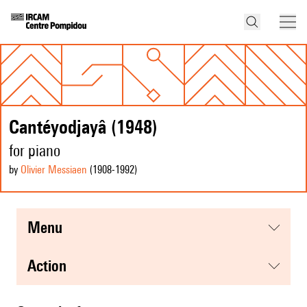
Cantéyodjayâ (1948)
for piano
by
Olivier Messiaen
(1908
-1992
)
menu
action