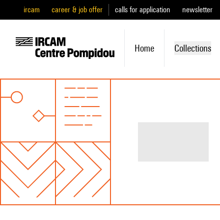
ircam
career & job offer
calls for application
newsletter
Home
Collections