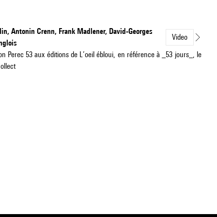
llin, Antonin Crenn, Frank Madlener, David-Georges
Video
nglois
ion Perec 53 aux éditions de L’oeil ébloui, en référence à _53 jours_, le
ollect