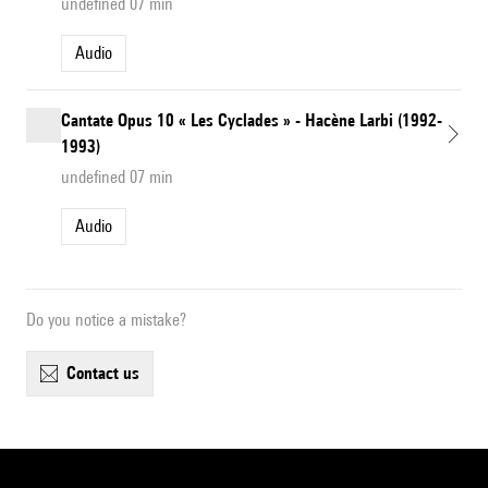
undefined 07 min
Audio
Cantate Opus 10 « Les Cyclades » - Hacène Larbi (1992-
1993)
undefined 07 min
Audio
Do you notice a mistake?
contact us