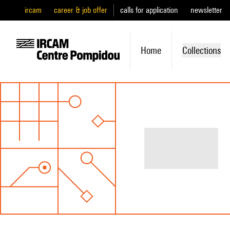
ircam
career & job offer
calls for application
newsletter
Home
Collections