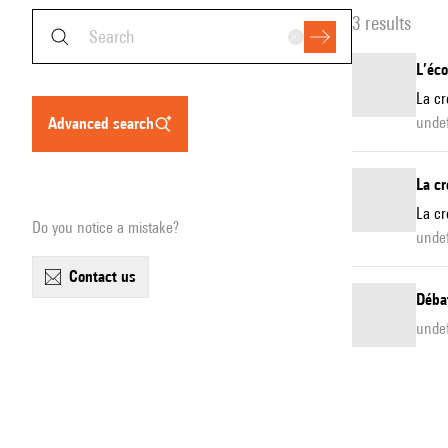
3 results
L’éco
La cr
undef
advanced search
La cr
La cr
Do you notice a mistake?
unde
contact us
Débat
unde