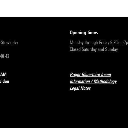
opening times
r-Stravinsky
Monday through Friday 9:30am-7
Closed Saturday and Sunday
 48 43
RCAM
Projet Répertoire Ircam
pidou
Information / Methodology
Legal Notes