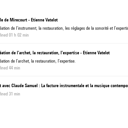
le de Mirecourt - Etienne Vatelot
éation de l’instrument, la restauration, les réglages de la sonorité et l’expert
ined 01 h 02 min
éation de l’archet, la restauration, l’expertise - Etienne Vatelot
éation de l’archet, la restauration, l’expertise.
fined 44 min
 avec Claude Samuel : La facture instrumentale et la musique contempor
fined 31 min