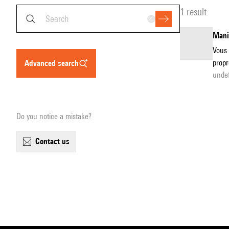
1 result
Manip
Vous 
propr
advanced search
undef
Do you notice a mistake?
contact us