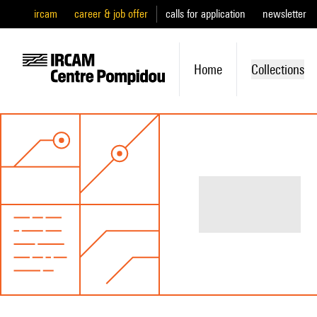
ircam
career & job offer
calls for application
newsletter
Home
Collections