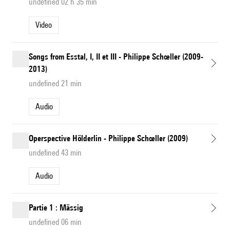
undefined 02 h 35 min
Video
Songs from Esstal, I, II et III - Philippe Schœller (2009-
2013)
undefined 21 min
Audio
Operspective Hölderlin - Philippe Schœller (2009)
undefined 43 min
Audio
Partie 1 : Mässig
undefined 06 min