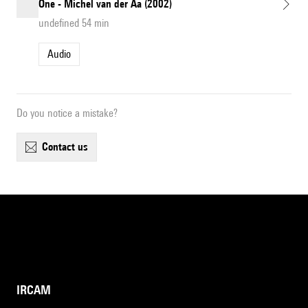
One - Michel van der Aa (2002)
undefined 54 min
Audio
Do you notice a mistake?
contact us
IRCAM