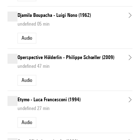
Djamila Boupacha - Luigi Nono (1962)
undefined 05 min
Audio
Operspective Hölderlin - Philippe Schœller (2009)
undefined 47 min
Audio
Etymo - Luca Francesconi (1994)
undefined 27 min
Audio