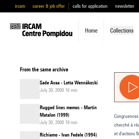
ircam
career & job offer
calls for application
newsletter
Home
Collections
From the same archive
Sade Avaa - Lotta Wennäkoski
July 30, 2000 16 min
Rugged lines memos - Martin
Matalon (1999)
Congruences e
July 30, 2000 19 min
cherché à réa
et d'actions 
Richiamo - Ivan Fedele (1994)