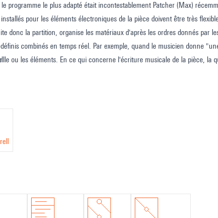
, le programme le plus adapté était incontestablement Patcher (Max) récemme
installés pour les éléments électroniques de la pièce doivent être très flexibl
aite donc la partition, organise les matériaux d'après les ordres donnés par l
définis combinés en temps réel. Par exemple, quand le musicien donne "une b
r le ou les éléments. En ce qui concerne l'écriture musicale de la pièce, l
ll
ure Trace-Ecart.. Une section a été réalisée avec l'aide d'un programme de
ot à l'Ircam ; je tiens à le remercier, ainsi que Miller Puckette, mais je v
 pour leur patience et leur aide sur les nombreux aspects techniques de la p
rell