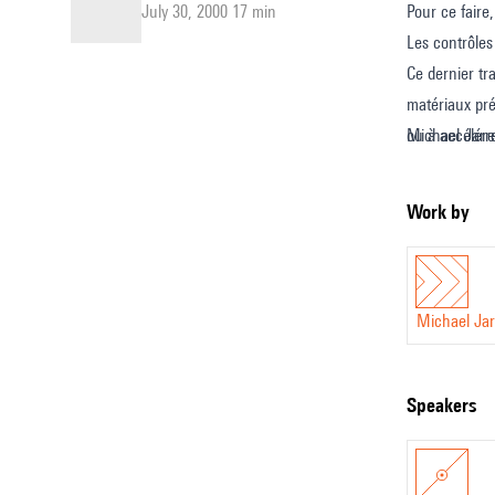
July 30, 2000 17 min
Pour ce faire
Les contrôles 
Ce dernier tr
matériaux pré
ou à accélére
Michael Jarre
œuvre antérie
Francis Court
Work by
Nicolas Vérin
Michael Jar
speakers