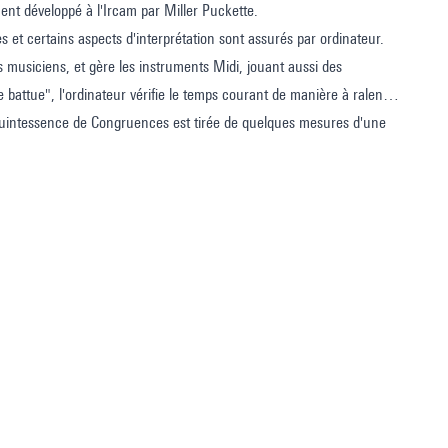
nt développé à l'Ircam par Miller Puckette.
es et certains aspects d'interprétation sont assurés par ordinateur.
es musiciens, et gère les instruments Midi, jouant aussi des
attue", l'ordinateur vérifie le temps courant de manière à ralentir
a quintessence de Congruences est tirée de quelques mesures d'une
 Composition Assistée par Ordinateur (CAO) développé en Prolog par
oudrais surtout exprimer ma reconnaissance à Jan Vandenheede et
ièce.