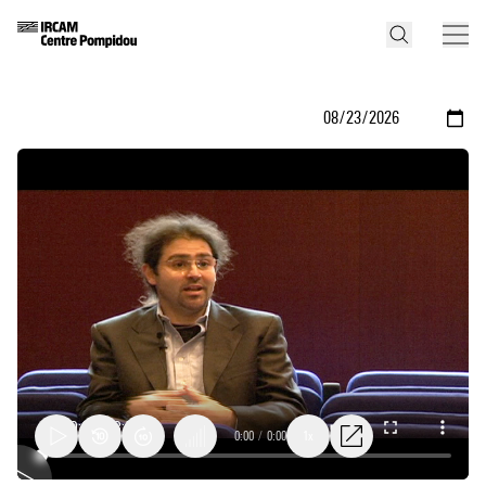
0:00
/
0:00
1x