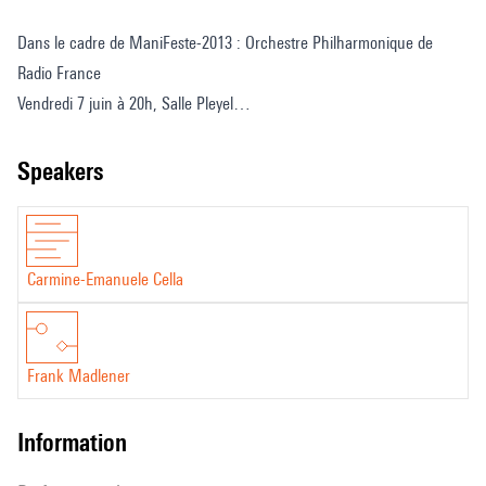
Reflets
Dans le cadre de ManiFeste-2013 : Orchestre Philharmonique de
de
Radio France
l'ombre,
Vendredi 7 juin à 20h, Salle Pleyel
un
Entretien réalisé par Frank Madlener le 29 avril 2013.
projet
Série Sur le vif © Ircam, 2013
speakers
platonicien
Carmine-Emanuele Cella
Frank Madlener
information