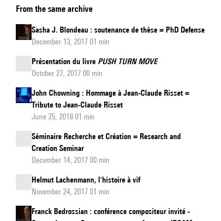
From the same archive
vers
un
Sasha J. Blondeau : soutenance de thèse = PhD Defense
environnement
December 13, 2017 01 min
de
Présentation du livre
PUSH TURN MOVE
création
October 27, 2017 00 min
musicale
temps-
John Chowning : Hommage à Jean-Claude Risset =
Tribute to Jean-Claude Risset
réel
June 25, 2018 01 min
collaboratif
?
Séminaire Recherche et Création = Research and
=
Creation Seminar
December 14, 2017 00 min
Kiwi,
towards
Helmut Lachenmann, l'histoire à vif
an
November 24, 2017 01 min
environment
Franck Bedrossian : conférence compositeur invité -
for