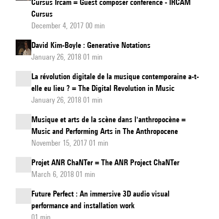
Cursus Ircam = Guest composer conference - IRCAM
real-
Cursus
time
December 4, 2017 00 min
collaborative
David Kim-Boyle : Generative Notations
music
January 26, 2018 01 min
creation?
La révolution digitale de la musique contemporaine a-t-
elle eu lieu ? = The Digital Revolution in Music
January 26, 2018 01 min
Musique et arts de la scène dans l'anthropocène =
Music and Performing Arts in The Anthropocene
November 15, 2017 01 min
Projet ANR ChaNTer = The ANR Project ChaNTer
March 6, 2018 01 min
Future Perfect : An immersive 3D audio visual
performance and installation work
01 min