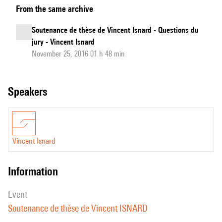
From the same archive
de
thèse
Soutenance de thèse de Vincent Isnard - Questions du
de
jury - Vincent Isnard
Vincent
November 25, 2016 01 h 48 min
Isnard
:
speakers
L'efficacité
du
système
auditif
Vincent Isnard
humain
pour
information
la
reconnaissance
event
de
Soutenance de thèse de Vincent ISNARD
sons