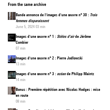
From the same archive
d'une
œuvre
Bande annonce de l'images d'une œuvre n° 30 :
Trois
n°
femmes disparaissent
30
June 5, 2024 03 min
:
Images d'une œuvre n° 1 :
Stèles d'air
de Jérôme
Trois
Combier
femmes
07 min
disparaissent
Images d'une œuvre n° 2 : Pierre Jodlowski
13 min
Images d'une œuvre n° 3 :
océan
de Philipp Maintz
14 min
Bonus : Première répétition avec Nicolas Hodges : mise
en route
08 min