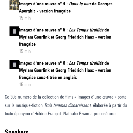
Images d'une œuvre n° 4 :
Dans le mur
de Georges
Aperghis - version française
15 min
Images d'une œuvre n° 6 :
Les Temps tiraillés
de
Myriam Gourfink et Georg Friedrich Haas - version
française
15 min
Images d'une œuvre n° 6 :
Les Temps tiraillés
de
Myriam Gourfink et Georg Friedrich Haas - version
française sous-titrée en anglais
15 min
Ce 30e numéro de la collection de films « Images d’une œuvre » porte
sur la musique-fiction
Trois femmes disparaissent
, élaborée à partir du
texte éponyme d’Hélène Frappat. Nathalie Pivain a proposé une
adaptation du texte et Para One en a composé la musique. Ensemble,
ils ont imaginé des images de ce texte grâce au son et au dispositif
speakers