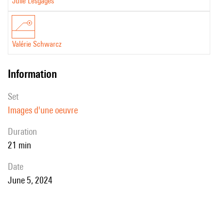
Julie Lesgages
Valérie Schwarcz
information
set
Images d'une oeuvre
duration
21 min
date
June 5, 2024