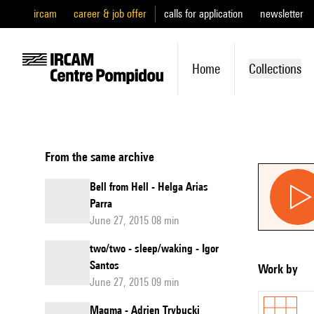
ircam
career & job offer
calls for application
newsletter
Home
Collections
From the same archive
Bell from Hell - Helga Arias
Parra
June 27, 2015 08 min
two/two - sleep/waking - Igor
Santos
Work by
June 27, 2015 09 min
Magma - Adrien Trybucki