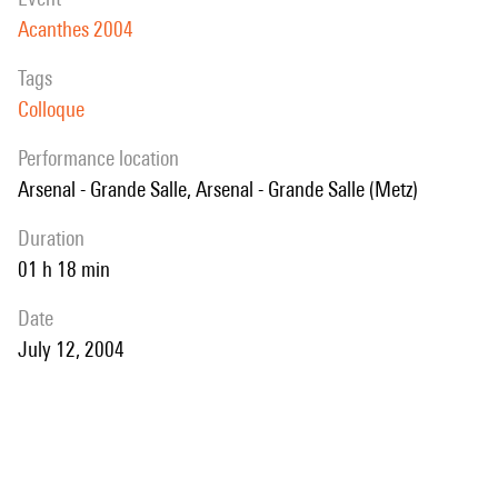
objets de cette partition peuvent donner une idée de la façon dont un
Acanthes 2004
oiseau peut imaginer la condition humaine, ou vice-versa, alors je
serai heureux. - Jonathan Harvey
Tags
Colloque
performance location
Arsenal - Grande Salle, Arsenal - Grande Salle (Metz)
duration
01 h 18 min
date
July 12, 2004