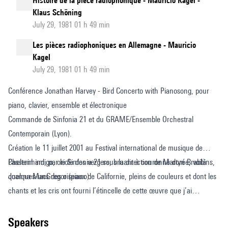
Histoire de la pièce radiophonique - Mauricio Kagel -
Klaus Schöning
July 29, 1981 01 h 49 min
Les pièces radiophoniques en Allemagne - Mauricio
Kagel
July 29, 1981 01 h 49 min
Conférence Jonathan Harvey - Bird Concerto with Pianosong, pour
piano, clavier, ensemble et électronique
Commande de Sinfonia 21 et du GRAME/Ensemble Orchestral
Contemporain (Lyon).
Création le 11 juillet 2001 au Festival international de musique de
Cheltenham, par le Sinfonia 21 sous la direction de Martyn Brabbins,
Passerin indigo, oriole des vergers, bruant à couronne dorée, voilà
Joanna MacGregor (piano).
quelques-uns des oiseaux de Californie, pleins de couleurs et dont les
chants et les cris ont fourni l’étincelle de cette œuvre que j’ai
commencé à écrire dans la lumière éclatante de la Californie. Je
voulais étirer en continu le « vrai » chant des oiseaux jusqu’à atteindre
speakers