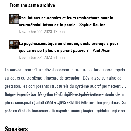
From the same archive
neuronal
du
Oscillations neuronales et leurs implications pour la
rythme
neuroréhabilitation de la parole - Sophie Bouton
auditif
November 22, 2023 42 min
au
La psychoacoustique en clinique, quels prérequis pour
cours
que ce ne soit plus un parent pauvre ? - Paul Avan
du
November 22, 2023 54 min
troisième
Le cerveau connaît un développement structurel et fonctionnel rapide
trimestre
au cours du troisième trimestre de gestation. Dès la 25e semaine de
de
gestation, les composants structurels du système auditif permettent au
la
fœtus de percevoir les rythmes omniprésents des battements de cœur
Biographie : Sahar Moghimi (PhD, HDR) est professeure (chaire de
gestation
et de la respiration de la mère, ainsi que les rythmes des pas, des
professeur junior) au GRAMFC (INSERM U1105) en neurosciences. Sa
paroles et des chansons de l'environnement. La perception du rythme
spécialité est le traitement du signal numérique et la modélisation de
et la synchronisation à la périodicité sont essentielles pour le
séries temporelles avec un accent sur les signaux neuronaux. De 2015
développement du langage, des comportements musicaux, de
à 2020, elle a été directrice du Laboratoire de traitement des signaux
speakers