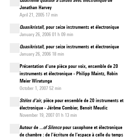
Quatrième quatuor à cordes avec électronique
de
Jonathan Harvey
April 21, 2005 17 min
Quasikristall
, pour seize instruments et électronique
January 26, 2006 01 h 09 min
Quasikristall
, pour seize instruments et électronique
January 26, 2006 18 min
Présentation d’une pièce pour voix, ensemble de 20
instruments et électronique - Philipp Maintz, Robin
Meier Wiratunga
October 1, 2007 52 min
Stèles d'air
, pièce pour ensemble de 20 instruments et
électronique - Jérôme Combier, Benoit Meudic
November 19, 2007 01 h 13 min
Autour de
...of Silence
pour saxophone et électronique
de chambre : de l’écriture de l’espace à celle du temps