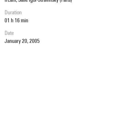
duration
01 h 16 min
date
January 20, 2005