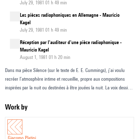
July 29, 1981 01 h 49 min
Les pièces radiophoniques en Allemagne - Mauricio
Kagel
July 29, 1981 01 h 49 min
Réception par l’auditeur d’une pièce radiophonique -
Mauricio Kagel
August 1, 1981 01 h 20 min
Dans ma pièce Silence (sur le texte de E. E. Cummings), j’ai voulu
recréer l’atmosphère intime et recueillie, propre aux compositions
inspirées par la nuit ou destinées à être jouées la nuit. La voix dessine
son profil dans l’« ambiance » créée par la flûte et le violoncelle, qui
entrelacent leurs lignes avec le chant, tantôt en devenant contour du
Work by
profil, tantôt en devenant commentaire ou fond. Cette « ambiance » vit
de la voix même, et recueille ses fragments pour les redonner d’une
manière toujours différente.
Giacomo Platini