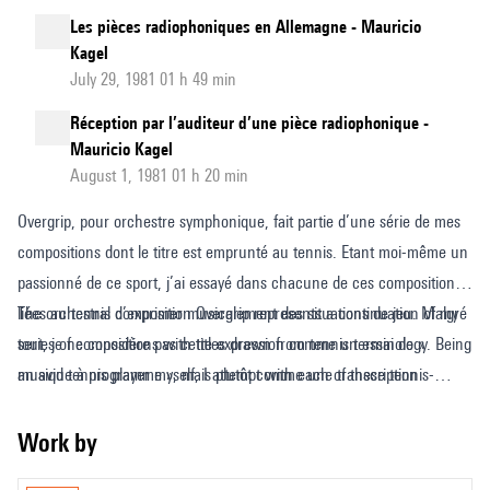
Les pièces radiophoniques en Allemagne - Mauricio
Kagel
July 29, 1981 01 h 49 min
Réception par l’auditeur d’une pièce radiophonique -
Mauricio Kagel
August 1, 1981 01 h 20 min
Overgrip, pour orchestre symphonique, fait partie d’une série de mes
compositions dont le titre est emprunté au tennis. Etant moi-même un
passionné de ce sport, j’ai essayé dans chacune de ces compositions
liées au tennis d’exprimer musicalement des situations de jeu. Malgré
The orchestral composition Overgrip represents a continuation of my
tout, je ne considère pas cette expression comme un essai de «
series of compositions with titles drawn from tennis terminology. Being
musique à programme », mais plutôt comme une transcription
an avid tennis player myself, I attempt with each of these tennis-
abstraite et musicale de mon expérience personnelle de joueur. Cette
related compositions to express a certain match situation musically.
série contient à ce jour cinq pièces : Overgrip, pour orchestre
This expression, however, is not an attempt at programme music, but
Work by
symphonique, Deuce (pour saxophone et percussion), Crosscourt
rather an abstract, musical realisation of my personal tennis-playing