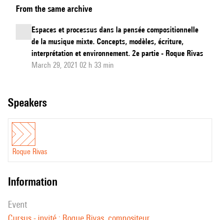
From the same archive
et
processus
Espaces et processus dans la pensée compositionnelle
dans
de la musique mixte. Concepts, modèles, écriture,
la
interprétation et environnement. 2e partie - Roque Rivas
pensée
March 29, 2021 02 h 33 min
compositionnelle
de
speakers
la
musique
mixte.
Concepts,
Roque Rivas
modèles,
écriture,
information
interprétation
et
event
environnement.
Cursus - invité : Roque Rivas, compositeur