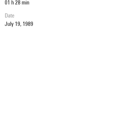
01 h 28 min
date
July 19, 1989