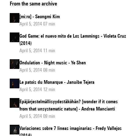
From the same archive
Morta
[mi:ro] - Seongmi Kim
April 5, 2014 07 min
God Game: el nuevo mito de Los Lemmings - Violeta Cruz
(2014)
April 5, 2014 11 min
Ondulation - Night music - Ye Shen
April 5, 2014 08 min
Le patois du Monarque - Januibe Tejera
April 5, 2014 12 min
Epäjärjestelmällisyydestäköhän? [wonder if it comes
from that unsystematic nature] - Andrea Mancianti
April 5, 2014 09 min
Variaciones sobre 7 lineas imaginarias - Fredy Vallejos
(2014)