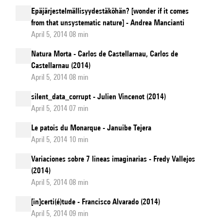
Epäjärjestelmällisyydestäköhän? [wonder if it comes
from that unsystematic nature] - Andrea Mancianti
April 5, 2014 08 min
Natura Morta - Carlos de Castellarnau, Carlos de
Castellarnau (2014)
April 5, 2014 08 min
silent_data_corrupt - Julien Vincenot (2014)
April 5, 2014 07 min
Le patois du Monarque - Januibe Tejera
April 5, 2014 10 min
Variaciones sobre 7 lineas imaginarias - Fredy Vallejos
(2014)
April 5, 2014 08 min
[in]certi(é)tude - Francisco Alvarado (2014)
April 5, 2014 09 min