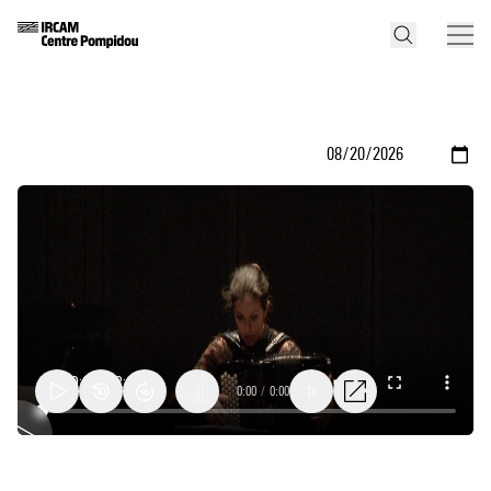
0:00
/
0:00
1x
Natura