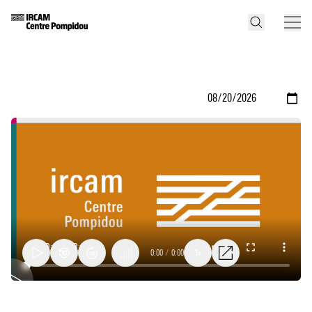
0:00
/
0:00
1x
Pazhvak