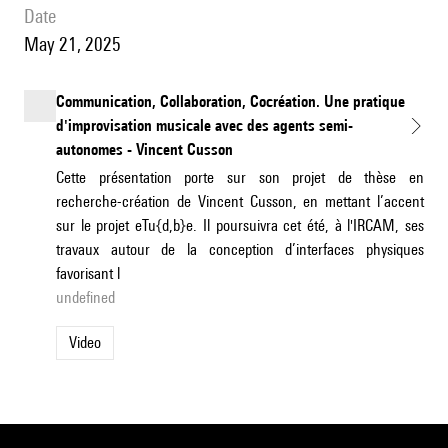
date
May 21, 2025
Communication, Collaboration, Cocréation. Une pratique
d'improvisation musicale avec des agents semi-
autonomes - Vincent Cusson
Cette présentation porte sur son projet de thèse en
recherche-création de Vincent Cusson, en mettant l’accent
sur le projet eTu{d,b}e. Il poursuivra cet été, à l'IRCAM, ses
travaux autour de la conception d’interfaces physiques
favorisant l
undefined
Video