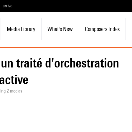
arrive
Media Library
What's New
Composers Index
 un traité d'orchestration
ractive
ning 2 medias