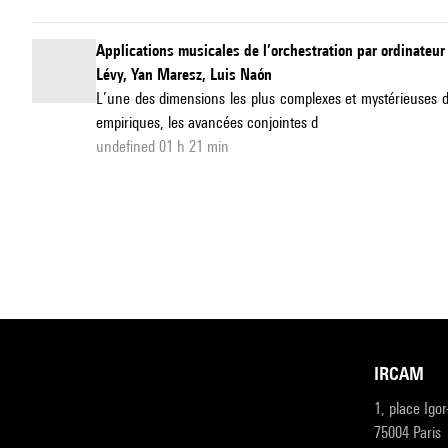
Applications musicales de l’orchestration par ordinateur
Lévy, Yan Maresz, Luis Naón
L’une des dimensions les plus complexes et mystérieuses d
empiriques, les avancées conjointes d
undefined 01 h 21 min
IRCAM
1, place Igo
75004 Paris