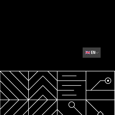
🇬🇧
EN