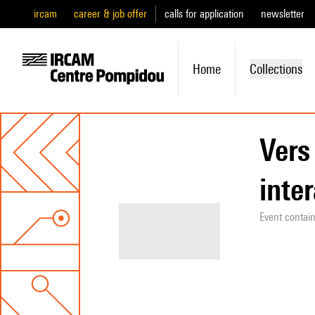
ircam
career & job offer
calls for application
newsletter
Home
Collections
Vers
inte
Event contai