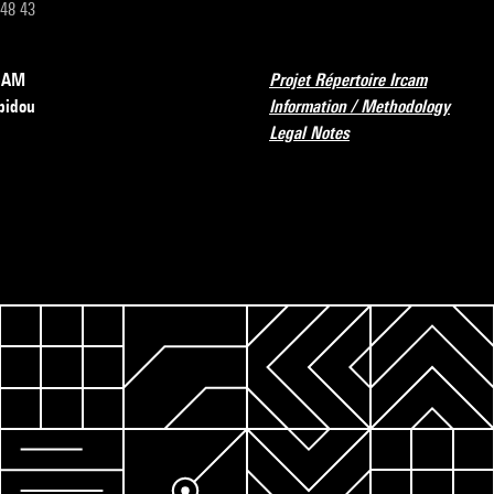
 48 43
RCAM
Projet Répertoire Ircam
pidou
Information / Methodology
Legal Notes