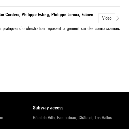
tor Cordero, Philippe Esling, Philippe Leroux, Fabien
Video
es pratiques d’orchestration reposent largement sur des connaissances
subway access
pm
Hôtel de Ville, Rambuteau, Châtelet, Les Halles