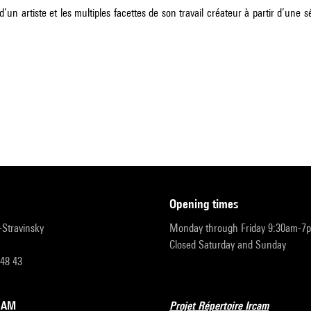
n artiste et les multiples facettes de son travail créateur à partir d’une sé
opening times
r-Stravinsky
Monday through Friday 9:30am-7
Closed Saturday and Sunday
 48 43
RCAM
Projet Répertoire Ircam