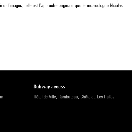
rie d’images, telle est l’approche originale que le musicologue Nicolas
subway access
pm
Hôtel de Ville, Rambuteau, Châtelet, Les Halles