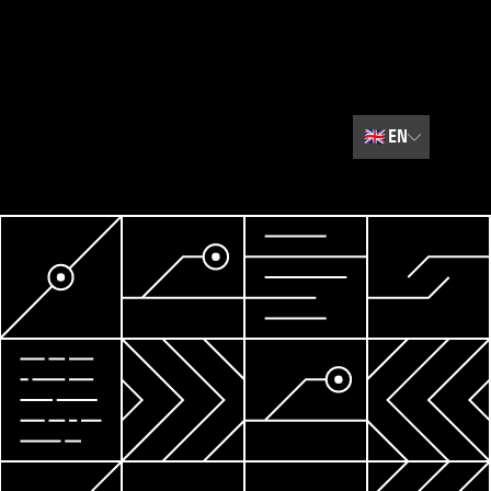
🇬🇧
EN