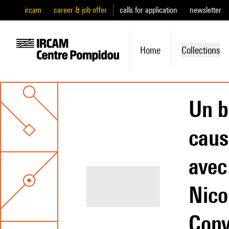
ircam
career & job offer
calls for application
newsletter
Home
Collections
Un b
caus
avec
Nico
Conv