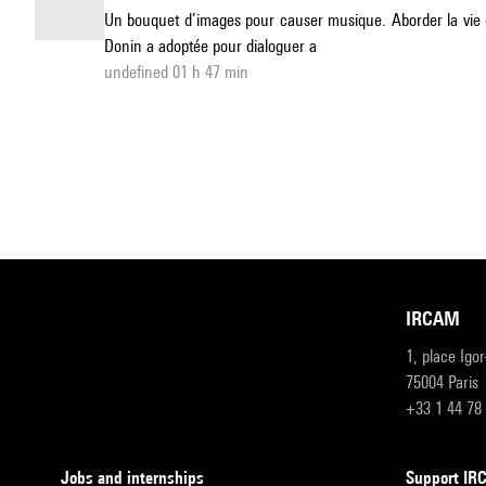
Un bouquet d’images pour causer musique. Aborder la vie d’u
Donin a adoptée pour dialoguer a
undefined 01 h 47 min
IRCAM
1, place Igo
75004 Paris
+33 1 44 78
Jobs and internships
Support I