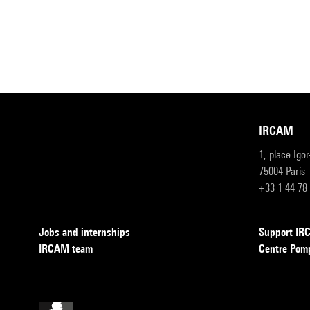
IRCAM
1, place Igo
75004 Paris
+33 1 44 78
Jobs and internships
Support I
IRCAM team
Centre Pom