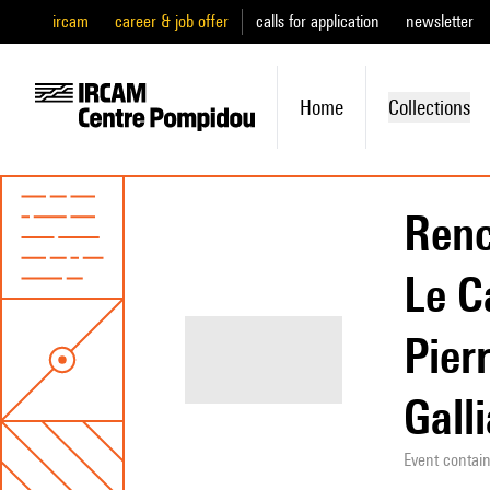
ircam
career & job offer
calls for application
newsletter
Home
Collections
Renc
Le C
Pier
Galli
Event contai