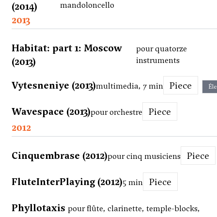
(2014)
mandoloncello
2013
Habitat: part 1: Moscow
pour quatorze
(2013)
instruments
Vytesneniye (2013)
Piece
multimedia, 7 min
Éle
Wavespace (2013)
Piece
pour orchestre
2012
Cinquembrase (2012)
Piece
pour cinq musiciens
FluteInterPlaying (2012)
Piece
5 min
Phyllotaxis
pour flûte, clarinette, temple-blocks,