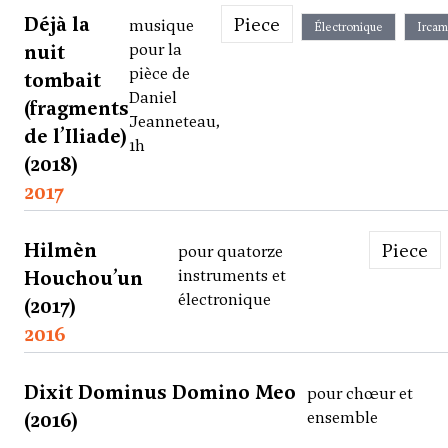
Déjà la
Piece
musique
Électronique
Ircam
nuit
pour la
pièce de
tombait
Daniel
(fragments
Jeanneteau,
de l’Iliade)
1h
(2018)
2017
Hilmèn
Piece
pour quatorze
Houchou’un
instruments et
électronique
(2017)
2016
Dixit Dominus Domino Meo
pour chœur et
(2016)
ensemble