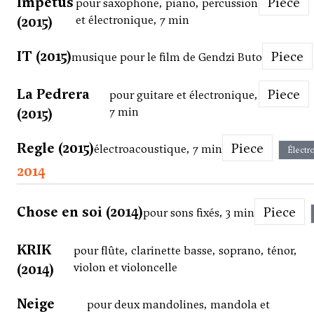
Impetus
Piece
pour saxophone, piano, percussion
(2015)
et électronique, 7 min
IT (2015)
Piece
musique pour le film de Gendzi Buto
La Pedrera
Piece
pour guitare et électronique,
(2015)
7 min
Regle (2015)
Piece
électroacoustique, 7 min
Électr
2014
Chose en soi (2014)
Piece
pour sons fixés, 3 min
KRIK
pour flûte, clarinette basse, soprano, ténor,
(2014)
violon et violoncelle
Neige
pour deux mandolines, mandola et