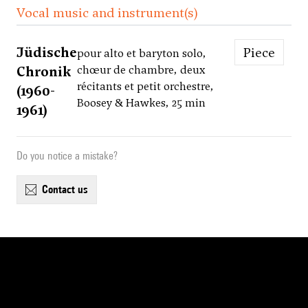
Vocal music and instrument(s)
Jüdische
Piece
pour alto et baryton solo,
Chronik
chœur de chambre, deux
récitants et petit orchestre,
(1960-
Boosey & Hawkes, 25 min
1961)
Do you notice a mistake?
contact us