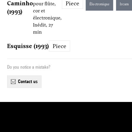
Caminho
Piece
pour flûte,
Électronique
Ircam
(1993)
cor et
électronique,
Inédit, 27
min
Esquisse (1993)
Piece
Do you notice a mistake?
contact us