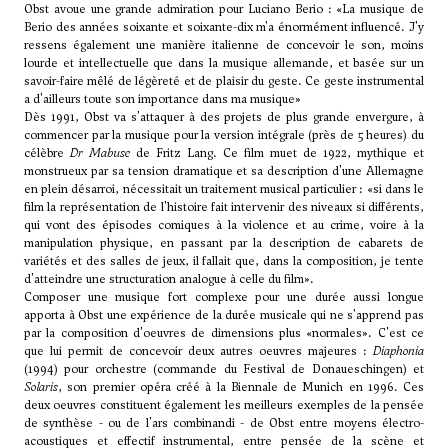
Obst avoue une grande admiration pour
Luciano Berio
: «La musique de
Berio
des années soixante et soixante-dix m'a énormément influencé. J'y
ressens également une manière italienne de concevoir le son, moins
lourde et intellectuelle que dans la musique allemande, et basée sur un
savoir-faire mêlé de légèreté et de plaisir du geste. Ce geste instrumental
a d'ailleurs toute son importance dans ma musique»
Dès 1991, Obst va s'attaquer à des projets de plus grande envergure, à
commencer par la musique pour la version intégrale (près de 5 heures) du
célèbre
Dr Mabuse
de Fritz Lang. Ce film muet de 1922, mythique et
monstrueux par sa tension dramatique et sa description d'une Allemagne
en plein désarroi, nécessitait un traitement musical particulier : «si dans le
film la représentation de l'histoire fait intervenir des niveaux si différents,
qui vont des épisodes comiques à la violence et au crime, voire à la
manipulation physique, en passant par la description de cabarets de
variétés et des salles de jeux, il fallait que, dans la composition, je tente
d'atteindre une structuration analogue à celle du film».
Composer une musique fort complexe pour une durée aussi longue
apporta à Obst une expérience de la durée musicale qui ne s'apprend pas
par la composition d'oeuvres de dimensions plus «normales». C'est ce
que lui permit de concevoir deux autres oeuvres majeures :
Diaphonia
(1994) pour orchestre (commande du Festival de Donaueschingen) et
Solaris
, son premier opéra créé à la Biennale de Munich en 1996. Ces
deux oeuvres constituent également les meilleurs exemples de la pensée
de synthèse - ou de l'ars combinandi - de Obst entre moyens électro-
acoustiques et effectif instrumental, entre pensée de la scène et