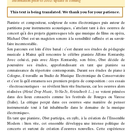
Information prior to 2002: update is coming
This text is being translated. We thank you for your patience.
Pianiste et compositeur, sculpteur de sons électroniques puis auteur de
partitions pour instruments acoustiques, s'attelant tant à des oeuvres de
concert qu'à des projets gigantesques tels que musique de films ou opéra,
Michael Obst est un magicien sonore à la sensibilité raffinée et au savoir-
faire incontestable.
Son parcours est loin d'être banal : c'est durant ses études de pédagogie
musicale à Mainz qu'il rencontre le célèbre pianiste Alfons Kontarsky.
Avec celui-ci, puis avec Aloys Kontarsky, son frère, Obst décide de
poursuivre ses études, approfondissant en tant que pianiste sa
connaissance du répertoire contemporain. Durant ses études de piano à
Cologne, il travaille au Studio de Musique Electronique du Conservatoire
et c'est là qu'il entamera ses premiers projets de composition : ces essais
- électroacoustiques - se révèlent bien vite fructueux, car les oeuvres alors
réalisées (
Metal Drop Music
,
Ye-Na-Je
,
Kristallwelt I
...) se voient primées
dans des lieux consacrés comme les festivals de Bourges ou Varese
(Italie). La critique perçut dans ces oeuvres «une manière de penser
instrumentale tout à fait inhabituelle dans le domaine de la musique
électronique».
En tant que pianiste, Obst participa, en 1981, à la création de l'Ensemble
Modern : bien vite, cet ensemble développa une intense politique de
concerts et surtout de création d'oeuvres nouvelles. Cette expérience