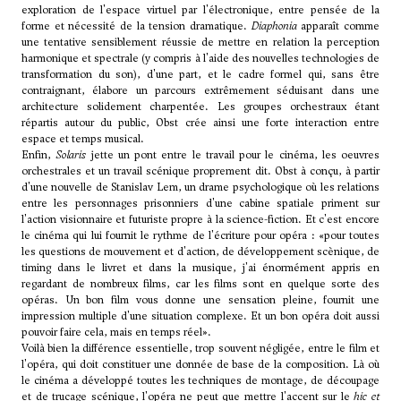
exploration de l'espace virtuel par l'électronique, entre pensée de la
forme et nécessité de la tension dramatique.
Diaphonia
apparaît comme
une tentative sensiblement réussie de mettre en relation la perception
harmonique et spectrale (y compris à l'aide des nouvelles technologies de
transformation du son), d'une part, et le cadre formel qui, sans être
contraignant, élabore un parcours extrêmement séduisant dans une
architecture solidement charpentée. Les groupes orchestraux étant
répartis autour du public, Obst crée ainsi une forte interaction entre
espace et temps musical.
Enfin,
Solaris
jette un pont entre le travail pour le cinéma, les oeuvres
orchestrales et un travail scénique proprement dit. Obst à conçu, à partir
d'une nouvelle de Stanislav Lem, un drame psychologique où les relations
entre les personnages prisonniers d'une cabine spatiale priment sur
l'action visionnaire et futuriste propre à la science-fiction. Et c'est encore
le cinéma qui lui fournit le rythme de l'écriture pour opéra : «pour toutes
les questions de mouvement et d'action, de développement scènique, de
timing dans le livret et dans la musique, j'ai énormément appris en
regardant de nombreux films, car les films sont en quelque sorte des
opéras. Un bon film vous donne une sensation pleine, fournit une
impression multiple d'une situation complexe. Et un bon opéra doit aussi
pouvoir faire cela, mais en temps réel».
Voilà bien la différence essentielle, trop souvent négligée, entre le film et
l'opéra, qui doit constituer une donnée de base de la composition. Là où
le cinéma a développé toutes les techniques de montage, de découpage
et de trucage scénique, l'opéra ne peut que mettre l'accent sur le
hic et