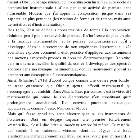
fournit à Obst un bagage musical qui constitua pour lui la meilleure école de
composition instrumentale : «C'est par cette activité de pianiste dans
l'Ensemble Modern que j'ai appris la composition, jusque dans ses
aspects les plus pratiques (les notions de forme et de temps, mais aussi
de notation et d'instrumentation)».
Dès 1986, Obst se décide à consacrer plus de temps à la composition,
réduisant peu à peu son activité de pianiste. Il s'intéresse de plus en plus
à la musique instrumentale, et la pensée compositionnelle qu'il y
développe découle directement de son expérience électronique : «Je
souhaitais explorer comment il était possible d'appliquer aux instruments
des moyens expressifs propres au domaine électroacoustique. Bien vite,
cela m'amena à travailler la qualité du son et à développer des spectres
sonores dans ma musique instrumentale, dont le mouvement pouvait se
comparer aux conceptions électroacoustiques».
Ainsi,
Kristallwelt III
fut d'abord conçue comme une oeuvre pour bande ;
ce n'est qu'ensuite que Obst y ajouta l'effectif instrumental qui
l'accompagne et l'enrichit. Dans
Nachtstücke
, par contre, c'est la virtuosité
instrumentale qui prime, le son électronique n'en constituant qu'un
prolongement occasionnel. Des oeuvres purement acoustiques
apparaissent, comme
Fresko
,
Nuances
et
Miroirs
.
Mais qu'il fasse appel aux sons électroniques ou aux instruments de
l'orchestre, Obst en dégage toujours une pensée foncièrement
«matérielle», c'est-à-dire licite au matériau sonore lui-même. Ce matériau
est soumis à un traitement virtuose, dont se dégage une force
émotionnelle particulièrement saillante. Ce n'est donc pas un hasard, si