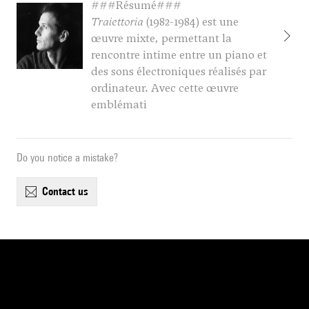
###Résumé###
Traiettoria
(1982-1984) est une
œuvre mixte, permettant la
rencontre intime entre un piano et
des sons électroniques réalisés par
ordinateur. Avec cette œuvre
emblémati
Do you notice a mistake?
contact us