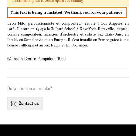
Information prior to 2002: update is coming
This text is being translated. We thank you for your patience.
Leon Milo, percussionniste et compositeur, est né à Los Angeles en
1956. Il entre en 1975 à la Juilliard School à New York. Il travaille, depuis,
comme compositeur, musicien d'orchestre et soliste aux Etats-Unis, en
Israël, en Scandinavie et en Europe. Il s'est installé en France grâce à une
bourse Fullbright et au prix Nadia et Lili Boulanger.
© Ircam-Centre Pompidou, 1999
Do you notice a mistake?
contact us