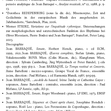
pensée analytique de Jean Barraqué »,
Analyse musicale
, n° 12, 1988, p. 9-
13.
*Dorothea REDEPENNING (sous la dir. de), Mnemosyne, Zeit und
Gedächtnis in der europäischen Musik des ausgehenden 20.
Jahrhunderts, *Sarrebruck, Pfau, 2006.
Werner STRINZ,
Variations sur l’inquiétude rythmique
. Untersuchungen
zur morphologischen und satztechnischen Funktion des Rhythmus bei
Oliver Messiaen, Pierre Boulez und Jean Barraqué*, Francfort, Peter Lang,
2003.
Discographie
Jean BARRAQUÉ,
Sonate
, Herbert Henck, piano, 1 cd ECM,
1999, 1621.Jean BARRAQUÉ,
Œuvres complètes
, Stefan Litwin, piano,
Vokalensemble NOVA Wien (Colin Mason, dir.), Klangforum Wien,
direction : Sylvain Cambreling, Jürg Wyttenbach et Peter Rundel, 3 cds
cpo, 1998, 999 569-2. - Jean BARRAQUÉ,
Le Temps restitué
et
Concerto
,
Anne Bartelloni : mezzo-soprano, Groupe Vocal de France, ensemble
2e2m, direction : Paul Méfano, 1 cd Harmonia Mundi, 1987, 905199.
Jean BARRAQUÉ,
…au-delà du hasard
, Irène Jarsky et Catherine Gayer :
sopranos, Anne Bartelloni : contralto, ensemble 2e2m, direction : Paul
Méfano, LP Astrée, 1981, AS 50.
Jean BARRAQUÉ,
Sonate
, Roger Woodward : piano, LP EMI, 1973, EMSP
551.
Jean BARRAQUÉ,
Séquence
et
Chant après chant
, Josephine Nendick :
soprano, Noël Lee : piano, Les Percussions de Copenhague, direction :