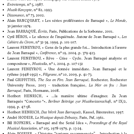
Entretemps
, n° 5, 1987.
Musik-Konzepte
, n° 82, 1993.
Dissonance
, n° 73, 2002.
Alain BANCQUART, « Les séries proliférantes de Barraqué »,
Le Monde
,
30 janvier 1974.
Jean BARRAQUÉ,
Écrits
, Paris, Publications de la Sorbonne, 2001.
Cyril BÉROS, « Le silence de l’inquiétude. Autour de Jean Barraqué »,
Les
Cahiers du Cirem
, n° 32-34, 1994, p. 101-107.
Laurent FENEYROU, « Gens de la plus grande foi… Introduction à l’œuvre
de Jean Barraqué »,
Conférence
, n° 19, 2004, p. 379-423.
Laurent FENEYROU, « Rêve – Crise – Cycle. Jean Barraqué analyste et
compositeur »,
Musicalia
, n° 1, 2004, p. 107-132
Laurent FENEYROU, « Une donnée immédiate. Jean Barraqué et le
rythme (1948-1952) »,
Filigrane
, n° 10, 2009, p. 41-73.
Paul GRIFFITHS,
The Sea on Fire. Jean Barraqué
, Rochester, Rochester
University Press, 2003 – traduction française,
La Mer en feu : Jean
Barraqué
, Paris, Hermann, 2008.
Heribert HENRICH, « …la manière ultime d’imaginer. Zu Jean
Barraqués *Concerto *»,
Berliner Beiträge zur Musikwissenschaft
, n° IX/2,
1994, p. 47-58.
Heribert HENRICH,
Das Werk Jean Barraqués
, Kassel, Bärenreiter, 1997.
André HODEIR,
La Musique depuis Debussy
, Paris, Puf, 1961.
Bill HOPKINS, « Barraqué and the Serial Idea »,
Proceedings of the Royal
Musical Association
, n° 105, 1978-1979, p. 13-24.
Alain POIRIER, « L’histoire “toujours recommencée”… Introduction à la