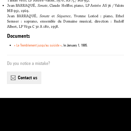
Tamás Vetö, LP Astrée-Valois, 1970, AS 75 / MB 951.
Jean BARRAQUÉ,
Sonate
, Claude Helffer, piano, LP Astrée AS 36 / Valois
MB 952, 1969.
Jean BARRAQUÉ,
Sonate
et
Séquence
, Yvonne Loriod : piano, Ethel
Semser : soprano, ensemble du Domaine musical, direction : Rudolf
Albert, LP Véga C 30 A 180, 1958.
Documents
« Le Tremblement jusqu'au suicide »
, le January 1, 1995.
Do you notice a mistake?
contact us