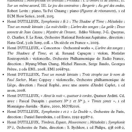
résonances
;
Mini-prélude en éventail
;
Préludes
: I.
D'ombre et de silence
, II.
Sur un même accord
, III.
Le jeu des contraires
;
Bergerie
;
Au gré des ondes
,
Robert Levin : piano, Ya-Fei Chuang : piano (
Figures de résonances
), 1 cd
ECM New Series, 2008, 2105.
Henri DUTILLEUX,
Symphonies 1 & 2
;
The Shadow of Time
;
Métaboles
;
Tout un monde lointain
;
La nuit étoilée
;
L'arbre des songes
;
La geôle
;
Deux
sonnets de Jean Cassou
;
Mystère de l'Intant
, Ildiko Vèkony, J-G. Queyras,
O. Charlier, F. Le Roux, Orchestre National Bordeaux Aquitaine, direction :
Hans Graf, 3 cds Sony, coll. « Un siècle en France », 2009.
Henri DUTILLEUX, « Concertos - Orchestral works »,
L'arbre des songes
;
The Shadows of Time
, et al. Renaud Capuçon : violon, Mstislav
Rostropovich : violoncelle, Orchestre Philharmonique de Radio France,
direction : Myung-Whun Chung, Michel Plasson, Serge Baudo, Georges
Prêtre, 2 cds EMI, 2008, EMI 2068792.
Henri DUTILLEUX,
Tout un monde lointain
;
Trois strophe sur le nom de
Paul Sacher
, Marc Coppey : violoncelle, Orchestre philharmonique de
Liège, direction : Pascal Rophé, avec une œuvre d'André Caplet, 1 cd
aeon, 2008.
Henri DUTILLEUX,
« Ainsi la nuit », quatuor à cordes
, Quatuor Arditti. Cd,
avec : Pascal Dusapin :
quatuors N° 2 et N° 3, « Times zones »
, 1 cd
Montaigne-Auvidis - Naïve, 2000, MO782016.
Henri DUTILLEUX,
Symphonies 1 et 2 « Le Double »
, Orchestre de Paris,
direction : Daniel Barenboïm, 1 cd Erato, 2292-45287-2.
Henri DUTILLEUX,
Timbres, Espace, Mouvement
;
Métaboles
;
Symphonie
N° 2
, Orchestre de Paris, direction : S. Bychkov, 1 cd Philips, 438 008-2,