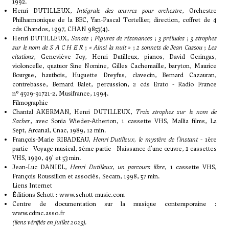
1992.
Henri DUTILLEUX,
Intégrale des œuvres pour orchestre
, Orchestre
Philharmonique de la BBC, Yan-Pascal Tortellier, direction, coffret de 4
cds Chandos, 1997, CHAN 9853(4).
Henri DUTILLEUX,
Sonate
;
Figures de résonances
;
3 préludes
;
3 strophes
sur le nom de S A C H E R
;
« Ainsi la nuit »
;
2 sonnets de Jean Cassou
;
Les
citations
, Geneviève Joy, Henri Dutilleux, pianos, David Geringas,
violoncelle, quatuor Sine Nomine, Gilles Cachemaille, baryton, Maurice
Bourgue, hautbois, Huguette Dreyfus, clavecin, Bernard Cazauran,
contrebasse, Bernard Balet, percussion, 2 cds Erato - Radio France
n° 4509-91721-2, Musifrance, 1994.
Filmographie
Chantal AKERMAN, Henri DUTILLEUX,
Trois strophes sur le nom de
Sacher
, avec Sonia Wieder-Atherton, 1 cassette VHS, Mallia films, La
Sept, Arcanal, Cnac, 1989, 12 min.
François-Marie RIBADEAU,
Henri Dutilleux, le mystère de l'instant
- 1ère
partie - Voyage musical, 2ème partie - Naissance d'une œuvre, 2 cassettes
VHS, 1990, 49’ et 53 min.
Jean-Luc DANIEL,
Henri Dutilleux, un parcours libre
, 1 cassette VHS,
François Roussillon et associés, Secam, 1998, 57 min.
Liens Internet
Éditions Schott :
www.schott-music.com
Centre de documentation sur la musique contemporaine :
www.cdmc.asso.fr
(liens vérifiés en juillet 2023).