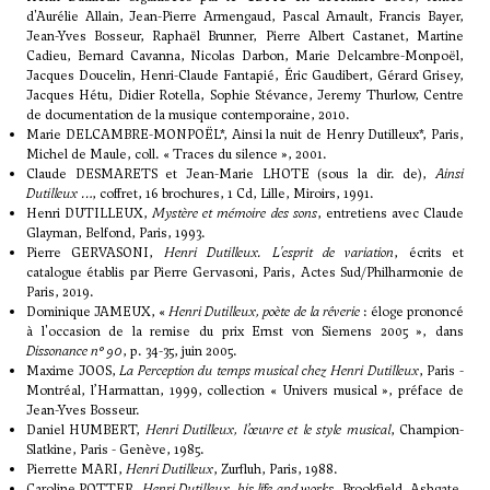
d'Aurélie Allain, Jean-Pierre Armengaud, Pascal Arnault, Francis Bayer,
Jean-Yves Bosseur, Raphaël Brunner, Pierre Albert Castanet, Martine
Cadieu, Bernard Cavanna, Nicolas Darbon, Marie Delcambre-Monpoël,
Jacques Doucelin, Henri-Claude Fantapié, Éric Gaudibert, Gérard Grisey,
Jacques Hétu, Didier Rotella, Sophie Stévance, Jeremy Thurlow, Centre
de documentation de la musique contemporaine, 2010.
Marie DELCAMBRE-MONPOËL*, Ainsi la nuit de Henry Dutilleux*, Paris,
Michel de Maule, coll. « Traces du silence », 2001.
Claude DESMARETS et Jean-Marie LHOTE (sous la dir. de),
Ainsi
Dutilleux …
, coffret, 16 brochures, 1 Cd, Lille, Miroirs, 1991.
Henri DUTILLEUX,
Mystère et mémoire des sons
, entretiens avec Claude
Glayman, Belfond, Paris, 1993.
Pierre GERVASONI,
Henri Dutilleux. L'esprit de variation
, écrits et
catalogue établis par Pierre Gervasoni, Paris, Actes Sud/Philharmonie de
Paris, 2019.
Dominique JAMEUX, «
Henri Dutilleux, poète de la rêverie
: éloge prononcé
à l'occasion de la remise du prix Ernst von Siemens 2005 », dans
Dissonance n° 90
, p. 34-35, juin 2005.
Maxime JOOS,
La Perception du temps musical chez Henri Dutilleux
, Paris -
Montréal, l’Harmattan, 1999, collection « Univers musical », préface de
Jean-Yves Bosseur.
Daniel HUMBERT,
Henri Dutilleux, l’œuvre et le style musical
, Champion-
Slatkine, Paris - Genève, 1985.
Pierrette MARI,
Henri Dutilleux
, Zurfluh, Paris, 1988.
Caroline POTTER,
Henri Dutilleux, his life and works
, Brookfield, Ashgate,