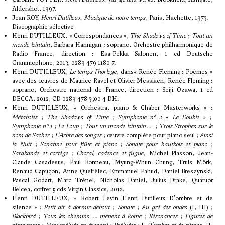
Aldershot, 1997.
Jean ROY,
Henri Dutilleux, Musique de notre temps
, Paris, Hachette, 1973.
Discographie sélective
Henri DUTILLEUX, « Correspondances »,
The Shadows of Time
;
Tout un
monde lointain
, Barbara Hannigan : soprano, Orchestre philharmonique de
Radio France, direction : Esa-Pekka Salonen, 1 cd Deutsche
Grammophone, 2013, 0289 479 1180 7.
Henri DUTILLEUX,
Le temps l'horloge
, dans« Renée Fleming : Poèmes »
avec des œuvres de Maurice Ravel et Olivier Messiaen, Renée Fleming :
soprano, Orchestre national de France, direction : Seiji Ozawa, 1 cd
DECCA, 2012, CD 0289 478 3500 4 DH.
Henri DUTILLEUX, « Orchestra, piano & Chaber Masterworks » :
Métaboles
;
The Shadows of Time
;
Symphonie n° 2 « Le Double »
;
Symphonie n° 1
;
Le Loup
;
Tout un monde lointain…
;
Trois Strophes sur le
nom de Sacher
;
L’Arbre des songes
; œuvre complète pour piano seul ;
Ainsi
la Nuit
;
Sonatine pour flûte et piano
;
Sonate pour hautbois et piano
;
Sarabande et cortège
;
Choral, cadence et fugue
, Michel Plasson, Jean-
Claude Casadesus, Paul Bonneau, Myung-Whun Chung, Truls Mörk,
Renaud Capuçon, Anne Queffélec, Emmanuel Pahud, Daniel Breszynski,
Pascal Godart, Marc Trénel, Nicholas Daniel, Julius Drake, Quatuor
Belcea, coffret 5 cds Virgin Classics, 2012.
Henri DUTILLEUX, « Robert Levin Henri Dutilleux D'ombre et de
silence » :
Petit air à dormir debout
;
Sonate
;
Au gré des ondes
(I, III) ;
Blackbird
;
Tous les chemins … mènent à Rome
;
Résonances
;
Figures de