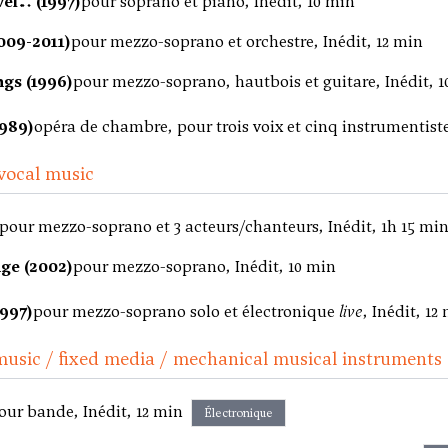
vel… (1997)
pour soprano et piano, Inédit, 10 min
2009-2011)
pour mezzo-soprano et orchestre, Inédit, 12 min
ngs (1996)
pour mezzo-soprano, hautbois et guitare, Inédit, 
989)
opéra de chambre, pour trois voix et cinq instrumentiste
vocal music
pour mezzo-soprano et 3 acteurs/chanteurs, Inédit, 1h 15 mi
ge (2002)
pour mezzo-soprano, Inédit, 10 min
1997)
pour mezzo-soprano solo et électronique
live
, Inédit, 12
music / fixed media / mechanical musical instruments
our bande, Inédit, 12 min
Électronique