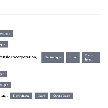
tronique
ique
Cursus
 Music Excorporation,
Électronique
Ircam
Ircam
ique
onique
2 min
Électronique
Ircam
Cursus Ircam