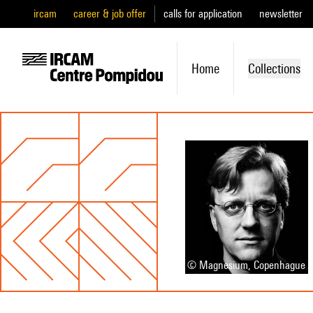
ircam
career & job offer
calls for application
newsletter
Home
Collections
© Magnesium, Copenhague