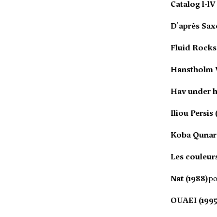
Catalog l-lV
D'après Sax
Fluid Rocks
Hanstholm V
Hav under h
Iliou Persis 
Koba Qunar
Les couleurs
Nat (1988)
po
OUAEI (1995