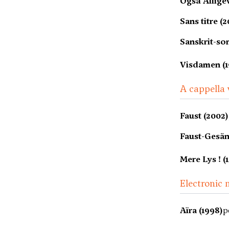
Også Allige
Sans titre (
Sanskrit-so
Visdamen (1
A cappella 
Faust (2002)
Faust-Gesän
Mere Lys ! (
Electronic 
Aïra (1998)
p