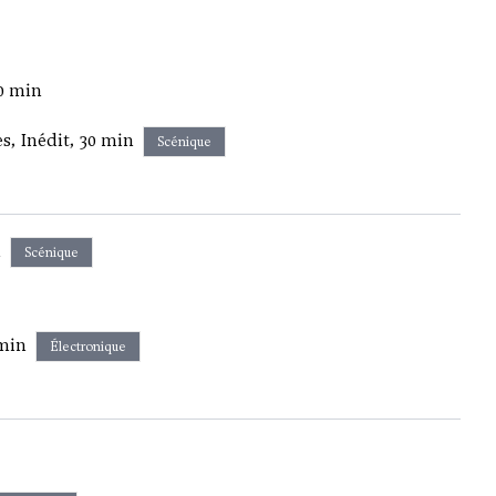
10 min
s, Inédit, 30 min
Scénique
n
Scénique
 min
Électronique