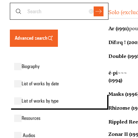
Solo (exclu
Ar (1991)
pou
advanced search
Dif:rq ! (200
Double (199
biography
é-pi~~~
(1994)
list of works by date
Masks (1996
list of works by type
Rhizome (19
resources
Rippled Ree
Zonar II (19
audios