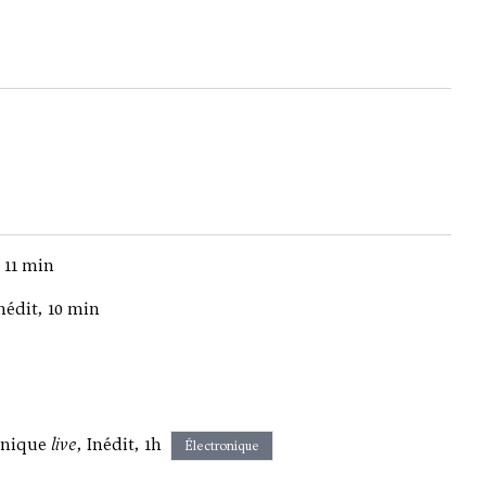
 11 min
nédit, 10 min
ronique
live
, Inédit, 1h
Électronique