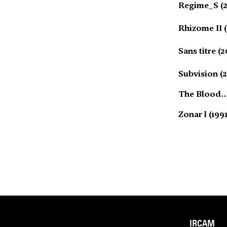
Regime_S (
Rhizome II 
Sans titre (
Subvision (
The Blood...
Zonar l (199
IRCAM