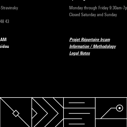
r-Stravinsky
Monday through Friday 9:30am-7
Closed Saturday and Sunday
 48 43
RCAM
Projet Répertoire Ircam
pidou
Information / Methodology
Legal Notes