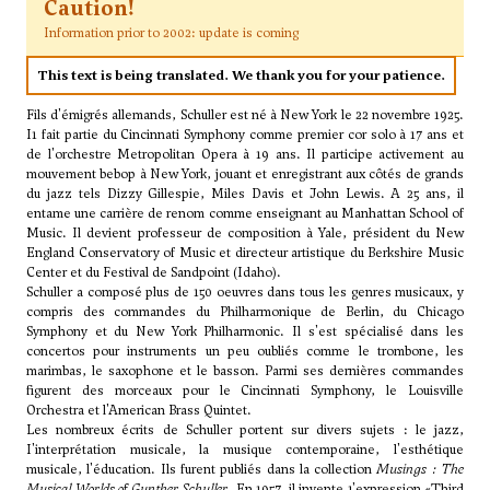
Caution!
Information prior to 2002: update is coming
This text is being translated. We thank you for your patience.
Fils d'émigrés allemands, Schuller est né à New York le 22 novembre 1925.
I1 fait partie du Cincinnati Symphony comme premier cor solo à 17 ans et
de l'orchestre Metropolitan Opera à 19 ans. Il participe activement au
mouvement bebop à New York, jouant et enregistrant aux côtés de grands
du jazz tels Dizzy Gillespie, Miles Davis et John Lewis. A 25 ans, il
entame une carrière de renom comme enseignant au Manhattan School of
Music. Il devient professeur de composition à Yale, président du New
England Conservatory of Music et directeur artistique du Berkshire Music
Center et du Festival de Sandpoint (Idaho).
Schuller a composé plus de 150 oeuvres dans tous les genres musicaux, y
compris des commandes du Philharmonique de Berlin, du Chicago
Symphony et du New York Philharmonic. Il s'est spécialisé dans les
concertos pour instruments un peu oubliés comme le trombone, les
marimbas, le saxophone et le basson. Parmi ses dernières commandes
figurent des morceaux pour le Cincinnati Symphony, le Louisville
Orchestra et l'American Brass Quintet.
Les nombreux écrits de Schuller portent sur divers sujets : le jazz,
I'interprétation musicale, la musique contemporaine, l'esthétique
musicale, l'éducation. Ils furent publiés dans la collection
Musings : The
Musical Worlds of Gunther Schuller
. En 1957, il invente 1'expression «Third