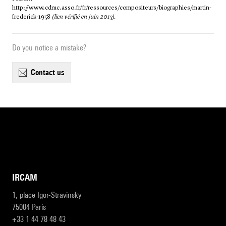
http://www.cdmc.asso.fr/fr/ressources/compositeurs/biographies/martin-
frederick-1958
(lien vérifié en juin 2013).
Do you notice a mistake?
contact us
IRCAM
1, place Igor-Stravinsky
75004 Paris
+33 1 44 78 48 43