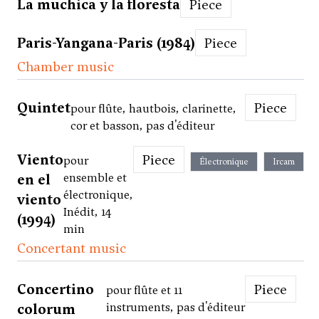
La muchica y la floresta
Piece
Paris-Yangana-Paris (1984)
Piece
Chamber music
Quintet
Piece
pour flûte, hautbois, clarinette,
cor et basson, pas d'éditeur
Viento
Piece
pour
Électronique
Ircam
en el
ensemble et
électronique,
viento
Inédit, 14
(1994)
min
Concertant music
Concertino
Piece
pour flûte et 11
colorum
instruments, pas d'éditeur